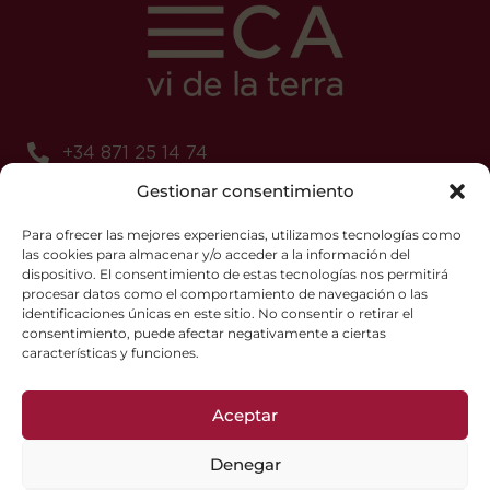
+34 871 25 14 74
Gestionar consentimiento
+34 618 71 94 57
promocio@vtmallorca.com
Para ofrecer las mejores experiencias, utilizamos tecnologías como
las cookies para almacenar y/o acceder a la información del
dispositivo. El consentimiento de estas tecnologías nos permitirá
procesar datos como el comportamiento de navegación o las
identificaciones únicas en este sitio. No consentir o retirar el
consentimiento, puede afectar negativamente a ciertas
Cookies-Politik
características y funciones.
Datenschutz-Bestimmungen
Aceptar
Copyright © 2025, Vi de la Terra Mallorca
Denegar