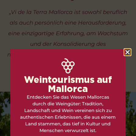
„Vi de la Terra Mallorca ist sowohl beruflich
als auch persönlich eine Herausforderung,
eine einzigartige Erfahrung, am Wachstum
und der Konsolidierung des
mallorquinischen Weinsektors teilzuhaben.“
Weintourismus auf
Mallorca
Entdecken Sie das Wesen Mallorcas
durch die Weingüter: Tradition,
Landschaft und Wein vereinen sich zu
authentischen Erlebnissen, die aus einem
Land stammen, das tief in Kultur und
Menschen verwurzelt ist.