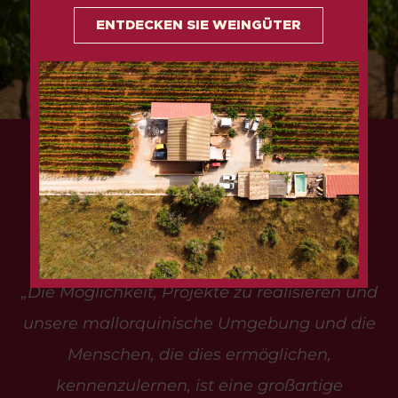
ENTDECKEN SIE WEINGÜTER
CARMEN
BARCELÓ
Verantwortlich für die Werbung
„Die Möglichkeit, Projekte zu realisieren und
unsere mallorquinische Umgebung und die
Menschen, die dies ermöglichen,
kennenzulernen, ist eine großartige