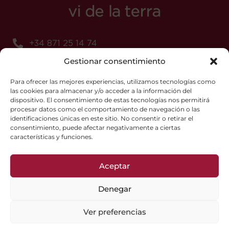
+34 871 25 14 74
Gestionar consentimiento
+34 618 71 94 57
promocio@vtmallorca.com
Para ofrecer las mejores experiencias, utilizamos tecnologías como
las cookies para almacenar y/o acceder a la información del
dispositivo. El consentimiento de estas tecnologías nos permitirá
procesar datos como el comportamiento de navegación o las
identificaciones únicas en este sitio. No consentir o retirar el
consentimiento, puede afectar negativamente a ciertas
Cookies-Politik
características y funciones.
Datenschutz-Bestimmungen
Aceptar
Copyright © 2025, Vi de la Terra Mallorca
Denegar
Ver preferencias