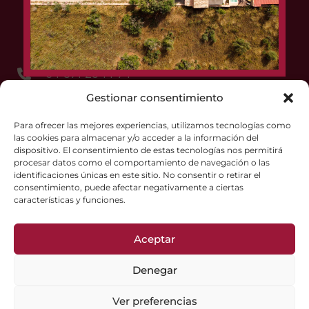
+34 871 25 14 74
Gestionar consentimiento
+34 618 71 94 57
promocio@vtmallorca.com
Para ofrecer las mejores experiencias, utilizamos tecnologías como
las cookies para almacenar y/o acceder a la información del
dispositivo. El consentimiento de estas tecnologías nos permitirá
procesar datos como el comportamiento de navegación o las
identificaciones únicas en este sitio. No consentir o retirar el
consentimiento, puede afectar negativamente a ciertas
Cookies-Politik
características y funciones.
Datenschutz-Bestimmungen
Aceptar
Copyright © 2025, Vi de la Terra Mallorca
Denegar
Ver preferencias