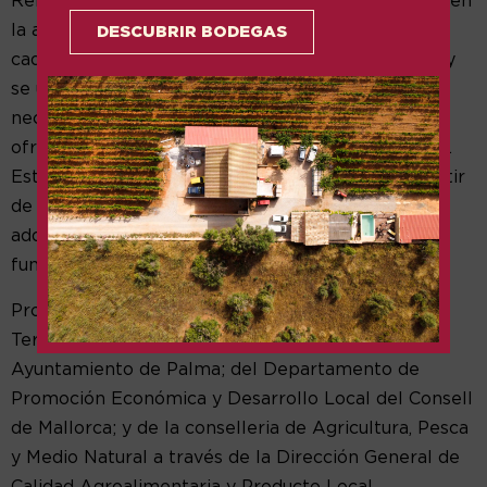
Rei; sa Portella, en la Murada del Parc de la Mar; y en
la avenida Félix Pons, al final de las Avenidas. En
DESCUBRIR BODEGAS
cada uno de estos puntos se controlará el acceso y
se ubicarán puntos de venta de copas de vidrio,
necesarias para poder disfrutar de los vinos que
ofrecerán
50 bodegas llegadas de toda Mallorca
.
Este año, como novedad, las consumiciones -a partir
de 3 €- y también las copas de vidrio se podrán
adquirir en las propias bodegas, para agilizar el
funcionamiento.
Promovido por el Consejo Regulador de Vi de la
Terra Mallorca, el festival cuenta con el apoyo del
Ayuntamiento de Palma; del Departamento de
Promoción Económica y Desarrollo Local del Consell
de Mallorca; y de la conselleria de Agricultura, Pesca
y Medio Natural a través de la Dirección General de
Calidad Agroalimentaria y Producto Local.