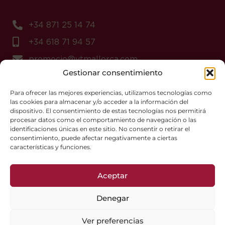
+34 871 25 14 74
+34 618 71 94 57
promocio@vtmallorca.com
Gestionar consentimiento
Para ofrecer las mejores experiencias, utilizamos tecnologías como
las cookies para almacenar y/o acceder a la información del
dispositivo. El consentimiento de estas tecnologías nos permitirá
Aviso Legal
procesar datos como el comportamiento de navegación o las
identificaciones únicas en este sitio. No consentir o retirar el
Política de Cookies
consentimiento, puede afectar negativamente a ciertas
Política de Privacidad
características y funciones.
Política de Privacidad Redes Sociales
Aceptar
Copyright © 2025, Vi de la Terra Mallorca
Denegar
Ver preferencias