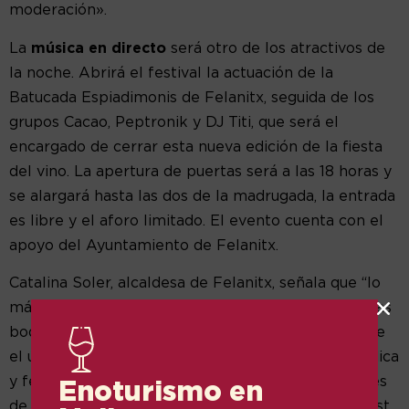
moderación».
La
música en directo
será otro de los atractivos de
la noche. Abrirá el festival la actuación de la
Batucada Espiadimonis de Felanitx, seguida de los
grupos Cacao, Peptronik y DJ Titi, que será el
encargado de cerrar esta nueva edición de la fiesta
del vino. La apertura de puertas será a las 18 horas y
se alargará hasta las dos de la madrugada, la entrada
es libre y el aforo limitado. El evento cuenta con el
apoyo del Ayuntamiento de Felanitx.
Catalina Soler, alcaldesa de Felanitx, señala que “lo
más importante es hacer valer la importancia de las
bodegas y productores de vino. Es una fiesta donde
el único protagonista es el vino. Es una manera lúdica
y festiva de apoyar a los viticultores y elaboradores
Enoturismo en
de vino. Además, en Portocolom, el Raïm Wine Fest