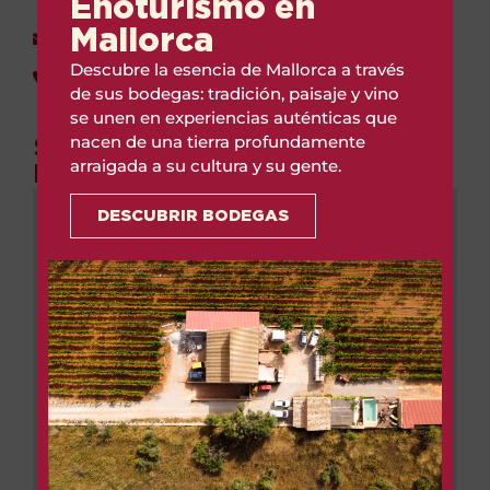
Enoturismo en
Mallorca
info@soncampaner.es
Descubre la esencia de Mallorca a través
638 41 83 58
de sus bodegas: tradición, paisaje y vino
se unen en experiencias auténticas que
nacen de una tierra profundamente
SÍGUENOS EN REDES
arraigada a su cultura y su gente.
LOCALIZACIÓN
DESCUBRIR BODEGAS