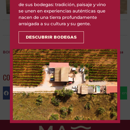
de sus bodegas: tradición, paisaje y vino
se unen en experiencias auténticas que
nacen de una tierra profundamente
arraigada a su cultura y su gente.
mayo 24, 2023
DESCUBRIR BODEGAS
BOIB-CREACIO-CR-VI-DELA-TERRA-DE-MALLORCA
Descarga
COMPARTE ESTE ENLACE
Compartir en Facebook
Compartir en Twitter
Compartir en T