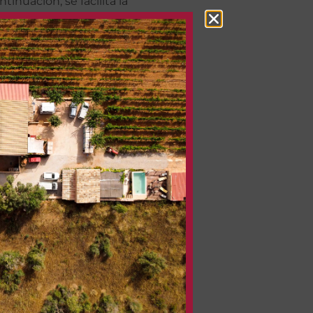
uación, se facilita la
tas y/o solicitudes, así como de
 legal.
 legal.