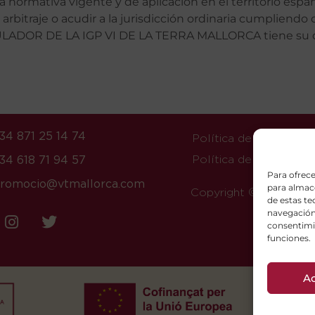
 la normativa vigente y de aplicación en el territorio espa
 arbitraje o acudir a la jurisdicción ordinaria cumpliendo
GULADOR DE LA IGP VI DE LA TERRA MALLORCA tiene su d
34 871 25 14 74
Política de Cookies
Política de Privacidad
34 618 71 94 57
Para ofrece
romocio@vtmallorca.com
para almace
Copyright © 2025, Vi d
de estas t
navegación 
consentimie
funciones.
A