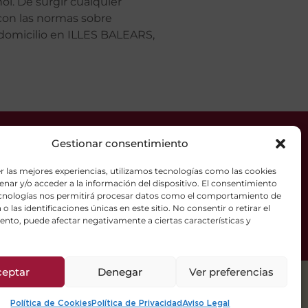
ñol. De surgir cualquier
 con las normas sobre
omicilio en ILLES BALEARS,
Gestionar consentimiento
r las mejores experiencias, utilizamos tecnologías como las cookies
nar y/o acceder a la información del dispositivo. El consentimiento
e la Terra Mallorca
ecnologías nos permitirá procesar datos como el comportamiento de
o las identificaciones únicas en este sitio. No consentir o retirar el
nto, puede afectar negativamente a ciertas características y
ceptar
Denegar
Ver preferencias
Política de Cookies
Política de Privacidad
Aviso Legal