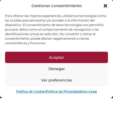
Gestionar consentimiento
Para ofrecer las mejores experiencias, utilizamos tecnologías como
las cookies para almacenar y/o acceder a la información del
dispositivo. El consentimiento de estas tecnologías nos permitirá
procesar datos como el comportamiento de navegación o las
CONSELL REGULADOR
identificaciones únicas en este sitio. No consentir o retirar el
consentimiento, puede afectar negativamente a ciertas
características y funciones.
Constituït l’any 2017, el Consell Regulador -
encarregat de decidir el dia a dia de Vi de la Terra
Aceptar
Mallorca respecte a la gestió i la promoció- està
Denegar
format per 4 representants de cellers del IGP i 4
Ver preferencias
representants de viticultors del IGP. Aquests vuit
representants són els encarregats d’elegir al
Política de Cookies
Política de Privacidad
Aviso Legal
president, vicepresident i secretari tècnic. Des de
desembre de 2025, Mateu Morro presideix el