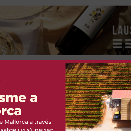
isme a
orca
e Mallorca a través
aisatge i vi s’uneixen