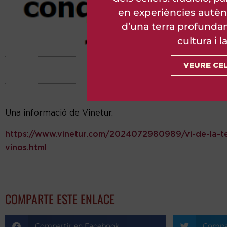
en experiències autèn
d’una terra profundam
cultura i l
VEURE CE
Una informació de Vinetur.
https://www.vinetur.com/2024072980989/vi-de-la-te
vinos.html
COMPARTE ESTE ENLACE
Compartir en Facebook
Compar