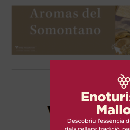
Enotur
Mall
Descobriu l’essència d
dels cellers: tradició, p