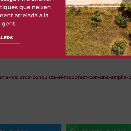
tiques que neixen
ent arrelada a la
a gent.
LLERS
agost 1, 2024
rra-mallorca-conquista-el-mobofest-con-una-amplia-o
tir en Twitter
Compartir en Twitter