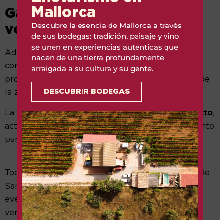
Mallorca
Gastronomía y ambiente de
Descubre la esencia de Mallorca a través
verano
de sus bodegas: tradición, paisaje y vino
se unen en experiencias auténticas que
Además de las catas y degustaciones, el festival
nacen de una tierra profundamente
contará con una variada oferta gastronómica con
arraigada a su cultura y su gente.
productos locales y propuestas de restauradores de
DESCUBRIR BODEGAS
la zona.
La jornada estará acompañada de
música en directo
,
actividades al aire libre y un ambiente pensado tanto
para jóvenes como para familias
Todo ello con la espectacular bahía de la Colònia de
Sant Pere como telón de fondo, convirtiendo el
evento en uno de los planes más atractivos del
verano en Mallorca.